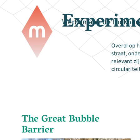
Experim
Werken aan de toekoms
Overal op 
straat, ond
relevant zi
circularitei
The Great Bubble
Barrier