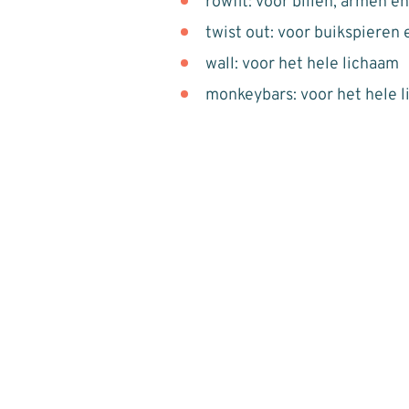
rowfit: voor billen, armen e
twist out: voor buikspieren e
wall: voor het hele lichaam
monkeybars: voor het hele 