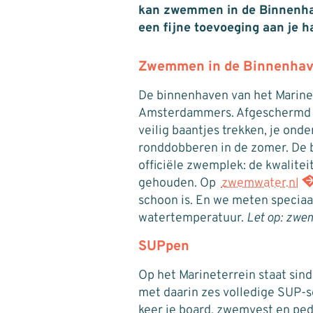
kan zwemmen in de Binnenhave
een fijne toevoeging aan je h
Zwemmen in de Binnenha
De binnenhaven van het Marinet
Amsterdammers. Afgeschermd do
veilig baantjes trekken, je on
ronddobberen in de zomer. De b
officiële zwemplek: de kwalitei
gehouden. Op
zwemwater.nl
schoon is. En we meten specia
watertemperatuur.
Let op: zwem
SUPpen
Op het Marineterrein staat sin
met daarin zes volledige SUP-se
keer je board, zwemvest en ped