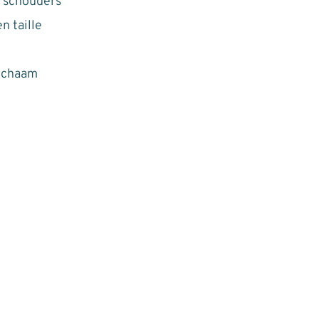
n schouders
n taille
lichaam