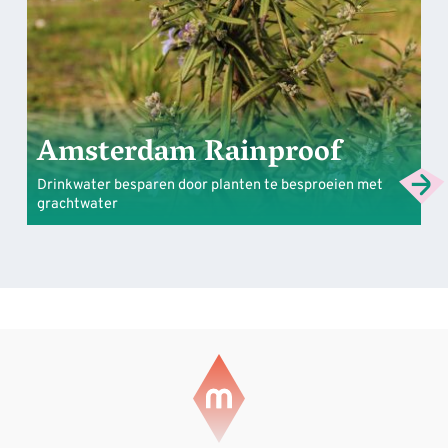
Amsterdam Rainproof
Drinkwater besparen door planten te besproeien met
grachtwater