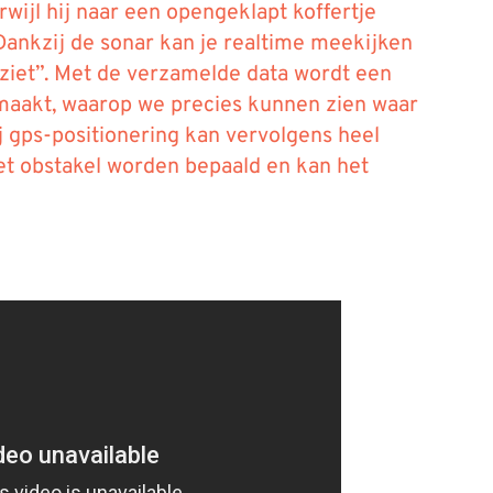
erwijl hij naar een opengeklapt koffertje
Dankzij de sonar kan je realtime meekijken
“ziet”. Met de verzamelde data wordt een
aakt, waarop we precies kunnen zien waar
j gps-positionering kan vervolgens heel
et obstakel worden bepaald en kan het