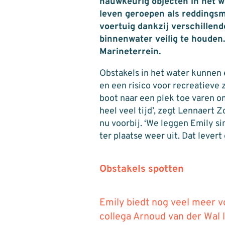
nauwkeurig objecten in het wa
leven geroepen als reddingsm
voertuig dankzij verschillend
binnenwater veilig te houden
Marineterrein.
Obstakels in het water kunnen
en een risico voor recreatiev
boot naar een plek toe varen o
heel veel tijd’, zegt Lennaert 
nu voorbij. ‘We leggen Emily s
ter plaatse weer uit. Dat levert
Obstakels spotten
Emily biedt nog veel meer vo
collega Arnoud van der Wal le