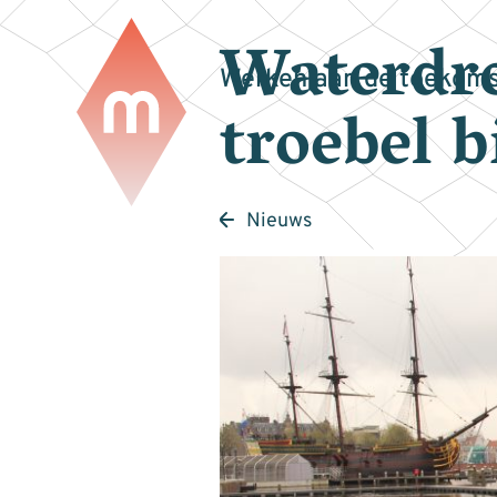
Waterdr
Werken aan de toekoms
troebel 
Nieuws