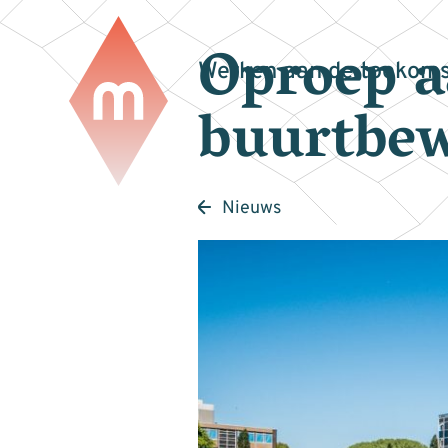
Oproep 
Werken aan de toekoms
buurtbe
Nieuws