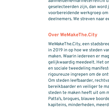
aanmelden@marineterrein.nl o.v.
geselecteerden zijn, dan word 
voorbereidende werkgroep om 
deelnemers. We streven naar e
Over WeMakeThe.City
WeMakeThe.City, een stadsbreed
in 2019 in op hoe we steden va
maken. Waarin iedereen er mag
gelijkwaardig meedeelt. Het o
en sociale tweedeling manifest
rigoureuze ingrepen om de ont
Om steden leefbaarder, rechtva
bereikbaarder en veiliger te m
steden te maken heeft uit om m
Patta’s, brogues, blauwe boorden
kapiteins, minderheden, meerd