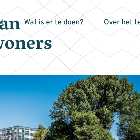
aan
t
Wat is er te doen?
Over het t
woners