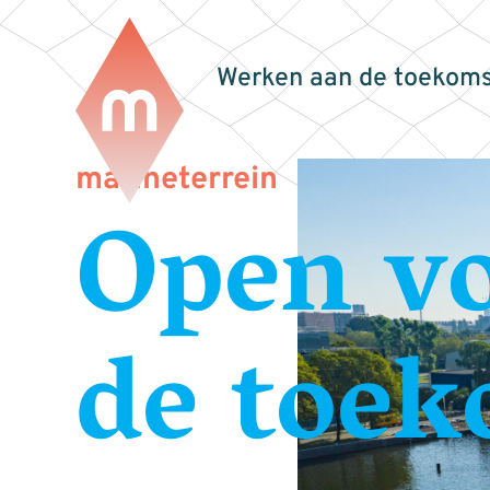
Werken aan de toekoms
marineterrein
Open v
de toek