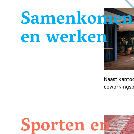
Samenkomen
en werken
Naast kantoo
coworkingspa
Sporten en