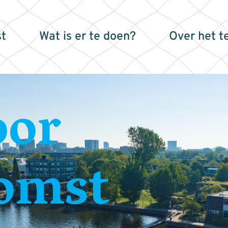
t
Wat is er te doen?
Over het t
oor
omst