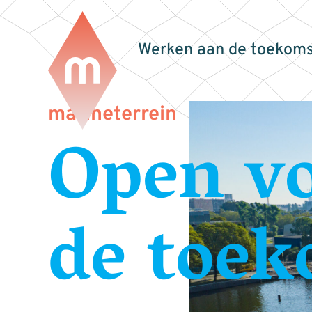
Werken aan de toekoms
marineterrein
Open v
de toek