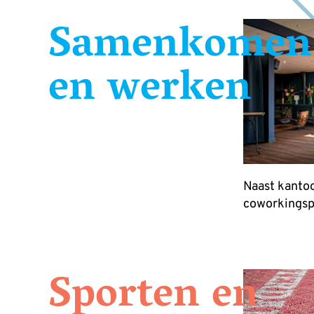
Samenkomen
en werken
Naast kantoo
coworkingspa
Sporten en