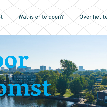
t
Wat is er te doen?
Over het t
oor
omst