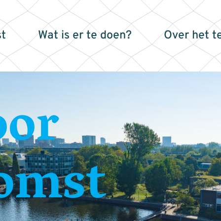
t
Wat is er te doen?
Over het t
oor
omst