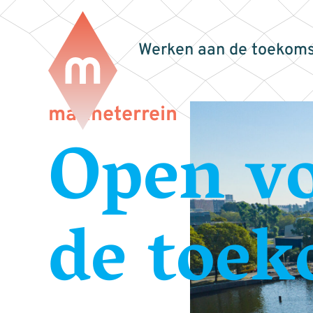
Werken aan de toekoms
marineterrein
Open v
de toek