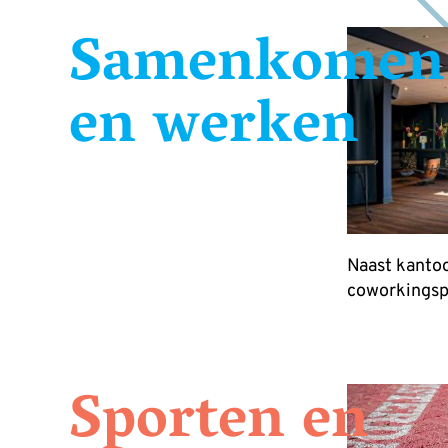
Samenkomen
en werken
Naast kantoo
coworkingspa
Sporten en