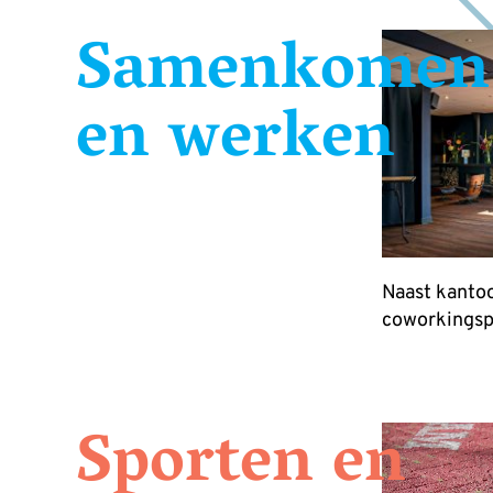
Samenkomen
en werken
Naast kantoo
coworkingspa
Sporten en