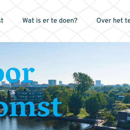
t
Wat is er te doen?
Over het t
oor
omst