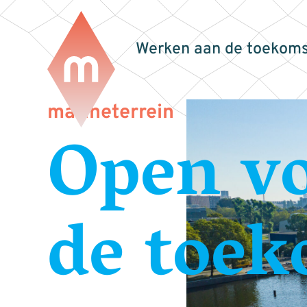
Werken aan de toekoms
marineterrein
Open v
de toek