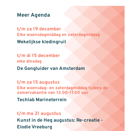
Meer Agenda
t/m za 19 december
Elke woensdagmiddag en zaterdagmiddag
Wekelijkse kledingruil
t/m di 15 december
elke dinsdag
De Gongluider van Amsterdam
t/m za 15 augustus
Elke woensdag- en zaterdagmiddag tijdens de
zomervakantie van 13.00-17.00 uur
Techlab Marineterrein
t/m ma 31 augustus
Kunst in de Heg augustus: Re-creatie -
Elodie Vreeburg