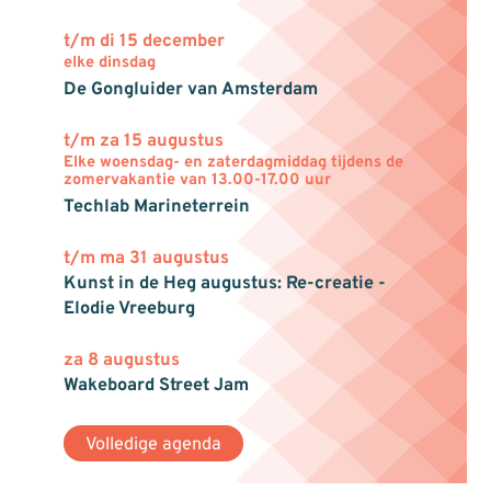
t/m di 15 december
elke dinsdag
De Gongluider van Amsterdam
t/m za 15 augustus
Elke woensdag- en zaterdagmiddag tijdens de
zomervakantie van 13.00-17.00 uur
Techlab Marineterrein
t/m ma 31 augustus
Kunst in de Heg augustus: Re-creatie -
Elodie Vreeburg
za 8 augustus
Wakeboard Street Jam
Volledige agenda