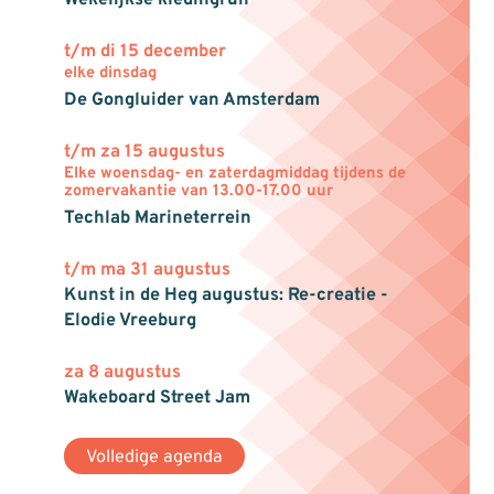
Wekelijkse kledingruil
t/m di 15 december
elke dinsdag
De Gongluider van Amsterdam
t/m za 15 augustus
Elke woensdag- en zaterdagmiddag tijdens de
zomervakantie van 13.00-17.00 uur
Techlab Marineterrein
t/m ma 31 augustus
Kunst in de Heg augustus: Re-creatie -
Elodie Vreeburg
za 8 augustus
Wakeboard Street Jam
Volledige agenda