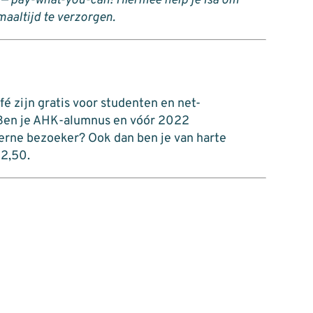
is — pay-what-you-can! Hiermee help je Isa om
maaltijd te verzorgen.
é zijn gratis voor studenten en net-
 Ben je AHK-alumnus en vóór 2022
terne bezoeker? Ook dan ben je van harte
12,50.