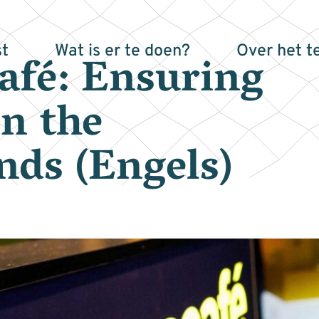
t
Wat is er te doen?
Over het t
café: Ensuring
in the
nds (Engels)