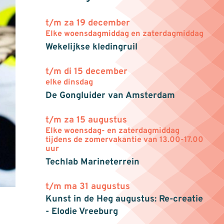
t/m za 19 december
Elke woensdagmiddag en zaterdagmiddag
Wekelijkse kledingruil
t/m di 15 december
elke dinsdag
De Gongluider van Amsterdam
t/m za 15 augustus
Elke woensdag- en zaterdagmiddag
tijdens de zomervakantie van 13.00-17.00
uur
Techlab Marineterrein
t/m ma 31 augustus
Kunst in de Heg augustus: Re-creatie
- Elodie Vreeburg