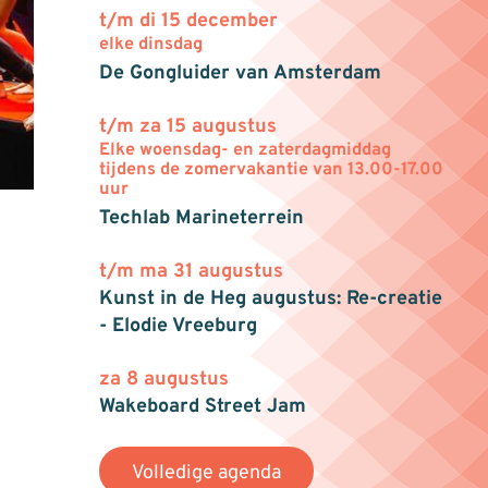
t/m di 15 december
elke dinsdag
De Gongluider van Amsterdam
t/m za 15 augustus
Elke woensdag- en zaterdagmiddag
tijdens de zomervakantie van 13.00-17.00
uur
Techlab Marineterrein
t/m ma 31 augustus
Kunst in de Heg augustus: Re-creatie
- Elodie Vreeburg
za 8 augustus
Wakeboard Street Jam
Volledige agenda