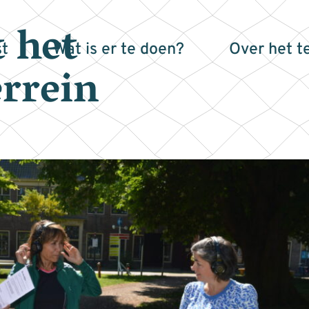
t het
t
Wat is er te doen?
Over het t
rrein