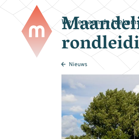
Maandeli
Werken aan de toekoms
rondleid
Nieuws