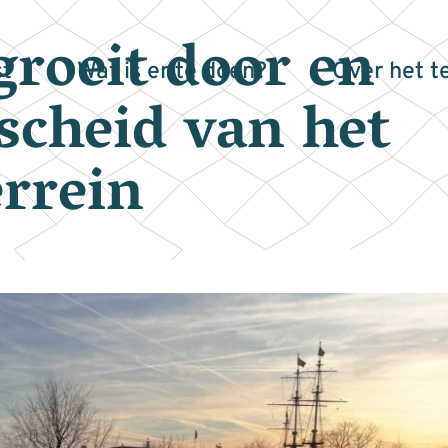
groeit door en
t
Wat is er te doen?
Over het t
scheid van het
rrein