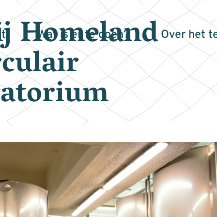
ij Homeland
t
Wat is er te doen?
Over het t
culair
ratorium