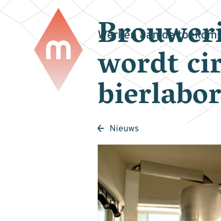
Brouwer
Werken aan de toekoms
wordt cir
bierlabo
Nieuws