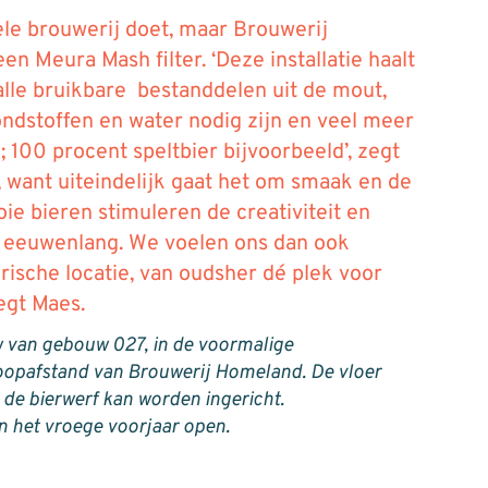
ele brouwerij doet, maar Brouwerij
 Meura Mash filter. ‘Deze installatie haalt
alle bruikbare bestanddelen uit de mout,
ndstoffen en water nodig zijn en veel meer
; 100 procent speltbier bijvoorbeeld’, zegt
k, want uiteindelijk gaat het om smaak en de
ooie bieren stimuleren de creativiteit en
l eeuwenlang. We voelen ons dan ook
rische locatie, van oudsher dé plek voor
zegt Maes.
w van gebouw 027, in de voormalige
loopafstand van Brouwerij Homeland. De vloer
a de bierwerf kan worden ingericht.
in het vroege voorjaar open.