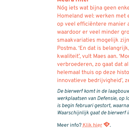
Meura filter
Nóg iets wat bijna geen enk
Homeland wel: werken met een
op veel efficiëntere manier 
waardoor er veel minder gro
smaakvariaties mogelijk zijn
Postma. ‘En dat is belangrij
kwaliteit’, vult Maes aan. ‘M
verbroederen, zo gaat dat a
helemaal thuis op deze histo
innovatieve bedrijvigheid’, 
De bierwerf komt in de laagbou
werkplaatsen van Defensie, op 
is begin februari gestort, waarn
Waarschijnlijk gaat de bierwerf 
Meer info?
Klik hier
.