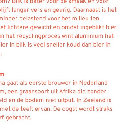
rom? Blik is beter voor de smaak én voor
 blijft langer vers en geurig. Daarnaast is het
 minder belastend voor het milieu ten
et lichtere gewicht en omdat ingeblikt bier
n het recyclingproces wint aluminium het
bier in blik is veel sneller koud dan bier in
.
um
 gaat als eerste brouwer in Nederland
, een graansoort uit Afrika die zonder
d en de bodem niet uitput. In Zeeland is
met de teelt ervan. De oogst wordt straks
rf gebracht.