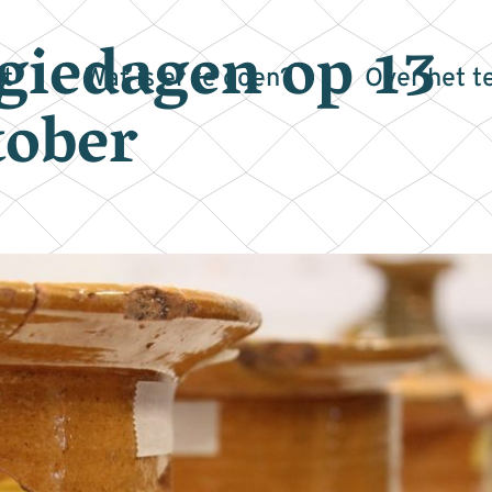
giedagen op 13
t
Wat is er te doen?
Over het t
tober