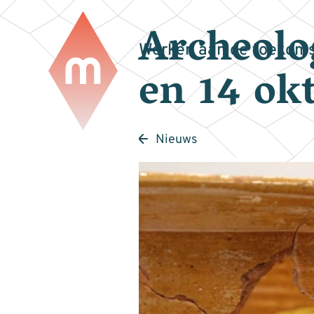
Archeolo
Werken aan de toekoms
en 14 ok
Nieuws