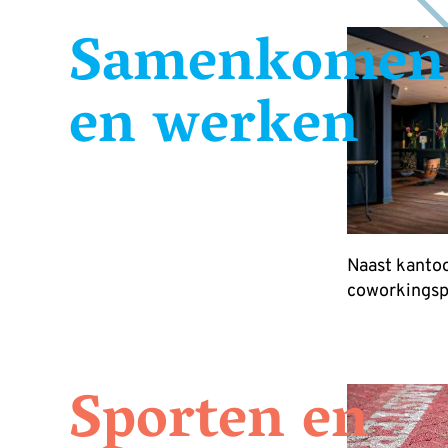
Samenkomen
en werken
Naast kantoo
coworkingspa
Sporten en