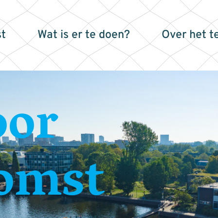
t
Wat is er te doen?
Over het t
oor
omst