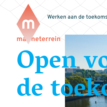
Werken aan de toekoms
marineterrein
Open v
de toek