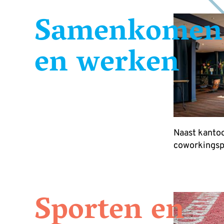
Samenkomen
en werken
Naast kantoo
coworkingspa
Sporten en