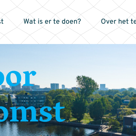
t
Wat is er te doen?
Over het t
oor
omst