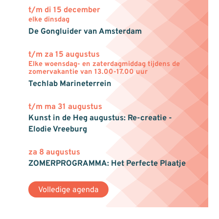
t/m di 15 december
elke dinsdag
De Gongluider van Amsterdam
t/m za 15 augustus
Elke woensdag- en zaterdagmiddag tijdens de
zomervakantie van 13.00-17.00 uur
Techlab Marineterrein
t/m ma 31 augustus
Kunst in de Heg augustus: Re-creatie -
Elodie Vreeburg
za 8 augustus
ZOMERPROGRAMMA: Het Perfecte Plaatje
Volledige agenda