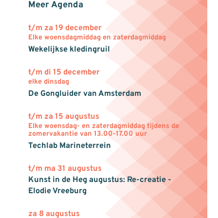
Meer Agenda
t/m za 19 december
Elke woensdagmiddag en zaterdagmiddag
Wekelijkse kledingruil
t/m di 15 december
elke dinsdag
De Gongluider van Amsterdam
t/m za 15 augustus
Elke woensdag- en zaterdagmiddag tijdens de
zomervakantie van 13.00-17.00 uur
Techlab Marineterrein
t/m ma 31 augustus
Kunst in de Heg augustus: Re-creatie -
Elodie Vreeburg
za 8 augustus