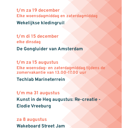
t/m za 19 december
Elke woensdagmiddag en zaterdagmiddag
Wekelijkse kledingruil
t/m di 15 december
elke dinsdag
De Gongluider van Amsterdam
t/m za 15 augustus
Elke woensdag- en zaterdagmiddag tijdens de
zomervakantie van 13.00-17.00 uur
Techlab Marineterrein
t/m ma 31 augustus
Kunst in de Heg augustus: Re-creatie -
Elodie Vreeburg
za 8 augustus
Wakeboard Street Jam