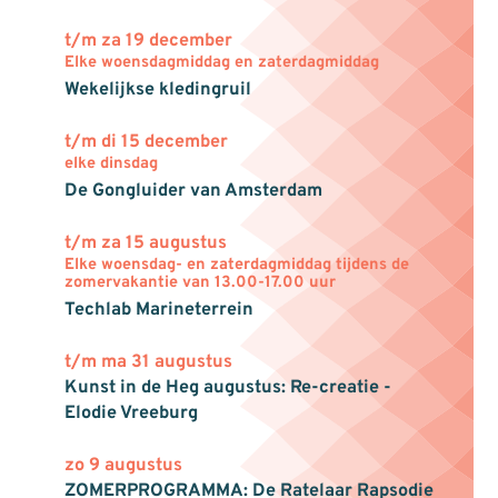
t/m za 19 december
Elke woensdagmiddag en zaterdagmiddag
Wekelijkse kledingruil
t/m di 15 december
elke dinsdag
De Gongluider van Amsterdam
t/m za 15 augustus
Elke woensdag- en zaterdagmiddag tijdens de
zomervakantie van 13.00-17.00 uur
Techlab Marineterrein
t/m ma 31 augustus
Kunst in de Heg augustus: Re-creatie -
Elodie Vreeburg
zo 9 augustus
ZOMERPROGRAMMA: De Ratelaar Rapsodie