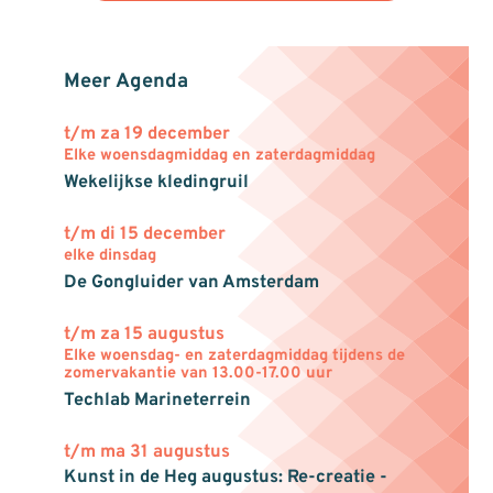
Meer Agenda
t/m za 19 december
Elke woensdagmiddag en zaterdagmiddag
Wekelijkse kledingruil
t/m di 15 december
elke dinsdag
De Gongluider van Amsterdam
t/m za 15 augustus
Elke woensdag- en zaterdagmiddag tijdens de
zomervakantie van 13.00-17.00 uur
Techlab Marineterrein
t/m ma 31 augustus
Kunst in de Heg augustus: Re-creatie -