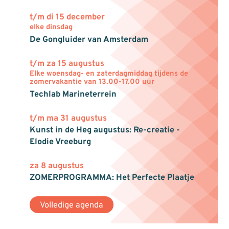
t/m di 15 december
elke dinsdag
De Gongluider van Amsterdam
t/m za 15 augustus
Elke woensdag- en zaterdagmiddag tijdens de
zomervakantie van 13.00-17.00 uur
Techlab Marineterrein
t/m ma 31 augustus
Kunst in de Heg augustus: Re-creatie -
Elodie Vreeburg
za 8 augustus
ZOMERPROGRAMMA: Het Perfecte Plaatje
Volledige agenda