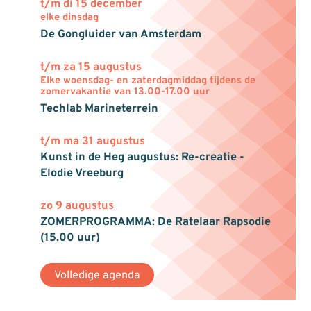
t/m di 15 december
elke dinsdag
De Gongluider van Amsterdam
t/m za 15 augustus
Elke woensdag- en zaterdagmiddag tijdens de
zomervakantie van 13.00-17.00 uur
Techlab Marineterrein
t/m ma 31 augustus
Kunst in de Heg augustus: Re-creatie -
Elodie Vreeburg
zo 9 augustus
ZOMERPROGRAMMA: De Ratelaar Rapsodie
(15.00 uur)
Volledige agenda