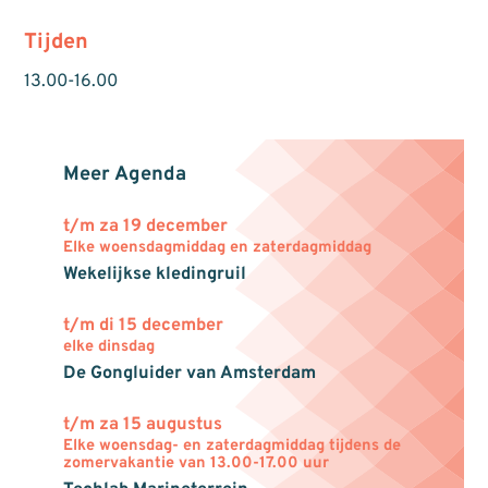
Tijden
13.00-16.00
Meer Agenda
t/m za 19 december
Elke woensdagmiddag en zaterdagmiddag
Wekelijkse kledingruil
t/m di 15 december
elke dinsdag
De Gongluider van Amsterdam
t/m za 15 augustus
Elke woensdag- en zaterdagmiddag tijdens de
zomervakantie van 13.00-17.00 uur