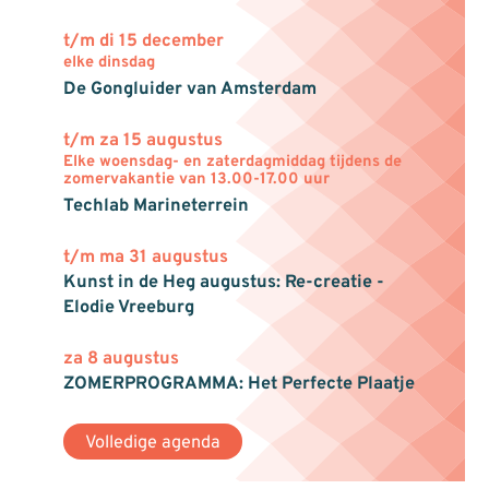
t/m di 15 december
elke dinsdag
De Gongluider van Amsterdam
t/m za 15 augustus
Elke woensdag- en zaterdagmiddag tijdens de
zomervakantie van 13.00-17.00 uur
Techlab Marineterrein
t/m ma 31 augustus
Kunst in de Heg augustus: Re-creatie -
Elodie Vreeburg
za 8 augustus
ZOMERPROGRAMMA: Het Perfecte Plaatje
Volledige agenda