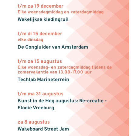
t/m za 19 december
Elke woensdagmiddag en zaterdagmiddag
Wekelijkse kledingruil
t/m di 15 december
elke dinsdag
De Gongluider van Amsterdam
t/m za 15 augustus
Elke woensdag- en zaterdagmiddag tijdens de
zomervakantie van 13.00-17.00 uur
Techlab Marineterrein
t/m ma 31 augustus
Kunst in de Heg augustus: Re-creatie -
Elodie Vreeburg
za 8 augustus
Wakeboard Street Jam