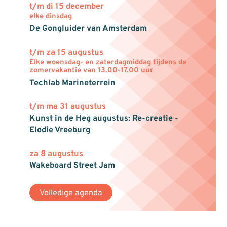
t/m di 15 december
elke dinsdag
De Gongluider van Amsterdam
t/m za 15 augustus
Elke woensdag- en zaterdagmiddag tijdens de
zomervakantie van 13.00-17.00 uur
Techlab Marineterrein
t/m ma 31 augustus
Kunst in de Heg augustus: Re-creatie -
Elodie Vreeburg
za 8 augustus
Wakeboard Street Jam
Volledige agenda