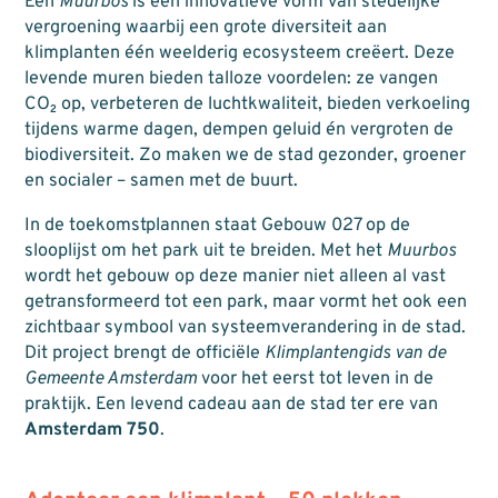
Een
Muurbos
is een innovatieve vorm van stedelijke
vergroening waarbij een grote diversiteit aan
klimplanten één weelderig ecosysteem creëert. Deze
levende muren bieden talloze voordelen: ze vangen
CO₂ op, verbeteren de luchtkwaliteit, bieden verkoeling
tijdens warme dagen, dempen geluid én vergroten de
biodiversiteit. Zo maken we de stad gezonder, groener
en socialer – samen met de buurt.
In de toekomstplannen staat Gebouw 027 op de
slooplijst om het park uit te breiden. Met het
Muurbos
wordt het gebouw op deze manier niet alleen al vast
getransformeerd tot een park, maar vormt het ook een
zichtbaar symbool van systeemverandering in de stad.
Dit project brengt de officiële
Klimplantengids van de
Gemeente Amsterdam
voor het eerst tot leven in de
praktijk. Een levend cadeau aan de stad ter ere van
Amsterdam 750
.