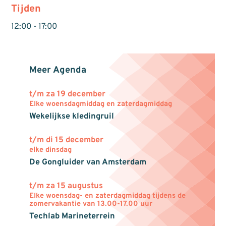
Tijden
12:00 - 17:00
Meer Agenda
t/m za 19 december
Elke woensdagmiddag en zaterdagmiddag
Wekelijkse kledingruil
t/m di 15 december
elke dinsdag
De Gongluider van Amsterdam
t/m za 15 augustus
Elke woensdag- en zaterdagmiddag tijdens de
zomervakantie van 13.00-17.00 uur
Techlab Marineterrein