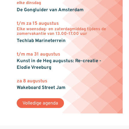
elke dinsdag
De Gongluider van Amsterdam
t/m za 15 augustus
Elke woensdag- en zaterdagmiddag tijdens de
zomervakantie van 13.00-17.00 uur
Techlab Marineterrein
t/m ma 31 augustus
Kunst in de Heg augustus: Re-creatie -
Elodie Vreeburg
za 8 augustus
Wakeboard Street Jam
Volledige agenda