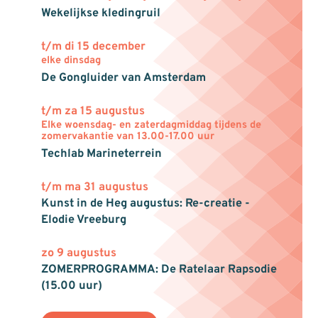
Wekelijkse kledingruil
t/m di 15 december
elke dinsdag
De Gongluider van Amsterdam
t/m za 15 augustus
Elke woensdag- en zaterdagmiddag tijdens de
zomervakantie van 13.00-17.00 uur
Techlab Marineterrein
t/m ma 31 augustus
Kunst in de Heg augustus: Re-creatie -
Elodie Vreeburg
zo 9 augustus
ZOMERPROGRAMMA: De Ratelaar Rapsodie
(15.00 uur)