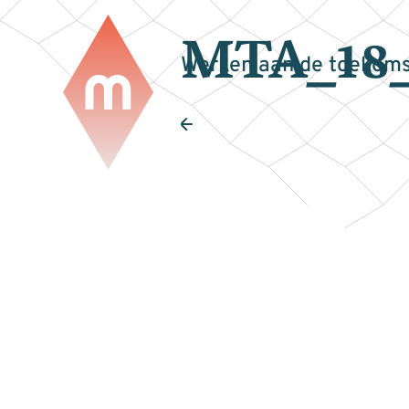
MTA_18_
Werken aan de toekoms