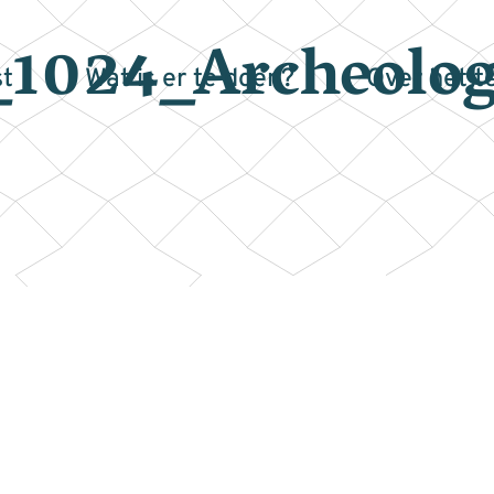
1024_Archeolog
t
Wat is er te doen?
Over het t