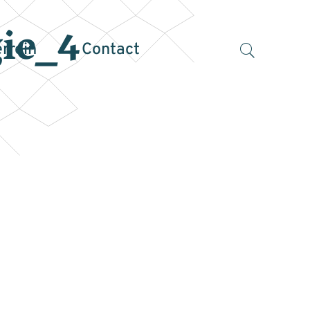
ie_4
errein
Contact