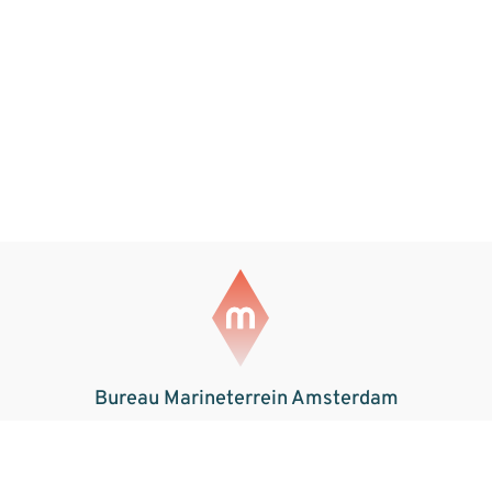
Bureau Marineterrein Amsterdam
Marineterrein Amsterdam
Kattenburgerstraat 5
1018 JA Amsterdam