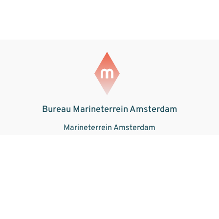
Bureau Marineterrein Amsterdam
Marineterrein Amsterdam
Kattenburgerstraat 5
1018 JA Amsterdam
Weten wat er gebeurt op het
Marineterrein? Schrijf je in voor onze
maandelijkse nieuwsbrief