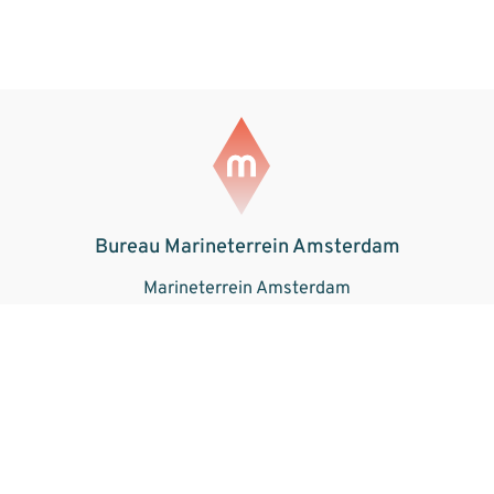
Bureau Marineterrein Amsterdam
Marineterrein Amsterdam
Kattenburgerstraat 5
1018 JA Amsterdam
Weten wat er gebeurt op het
Marineterrein? Schrijf je in voor onze
maandelijkse nieuwsbrief