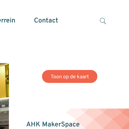
errein
Contact
027N
Toon op de kaart
AHK MakerSpace