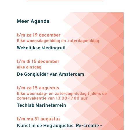
Meer Agenda
t/m za 19 december
Elke woensdagmiddag en zaterdagmiddag
Wekelijkse kledingruil
t/m di 15 december
elke dinsdag
De Gongluider van Amsterdam
t/m za 15 augustus
Elke woensdag- en zaterdagmiddag tijdens de
zomervakantie van 13.00-17.00 uur
Techlab Marineterrein
t/m ma 31 augustus
Kunst in de Heg augustus: Re-creatie -