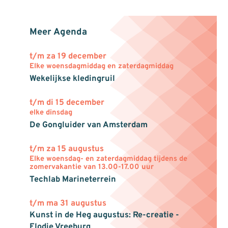
Meer Agenda
t/m za 19 december
Elke woensdagmiddag en zaterdagmiddag
Wekelijkse kledingruil
t/m di 15 december
elke dinsdag
De Gongluider van Amsterdam
t/m za 15 augustus
Elke woensdag- en zaterdagmiddag tijdens de
zomervakantie van 13.00-17.00 uur
Techlab Marineterrein
t/m ma 31 augustus
Kunst in de Heg augustus: Re-creatie -
Elodie Vreeburg