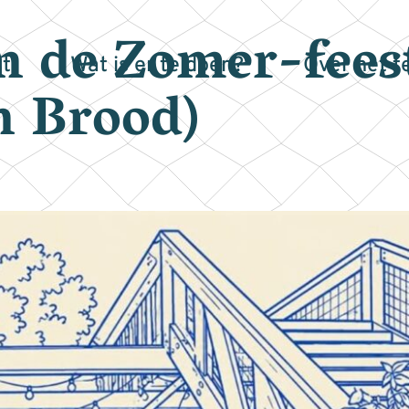
n de Zomer-fees
t
Wat is er te doen?
Over het t
 Brood)