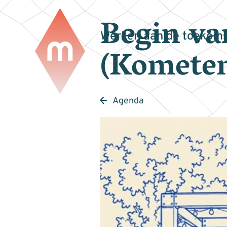
Begin va
Werken aan de toekoms
(Kometen
Agenda