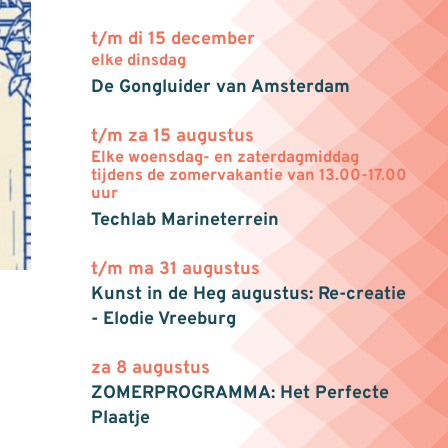
t/m di 15 december
elke dinsdag
De Gongluider van Amsterdam
t/m za 15 augustus
Elke woensdag- en zaterdagmiddag
tijdens de zomervakantie van 13.00-17.00
uur
Techlab Marineterrein
t/m ma 31 augustus
Kunst in de Heg augustus: Re-creatie
- Elodie Vreeburg
za 8 augustus
ZOMERPROGRAMMA: Het Perfecte
Plaatje